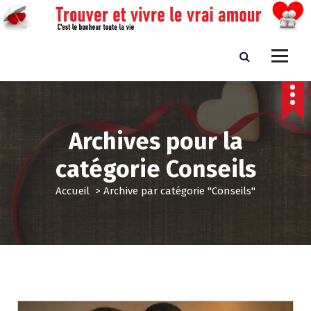
A
l
l
e
Trouver et vivre le vrai amour
C'est le bonheur toute la vie
r
a
u
c
o
Archives pour la
n
t
catégorie Conseils
e
n
Accueil
>
Archive par catégorie "Conseils"
u