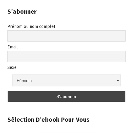
k
p
g
e
m
p
er
S’abonner
Prénom ou nom complet
Email
Sexe
Sélection D’ebook Pour Vous