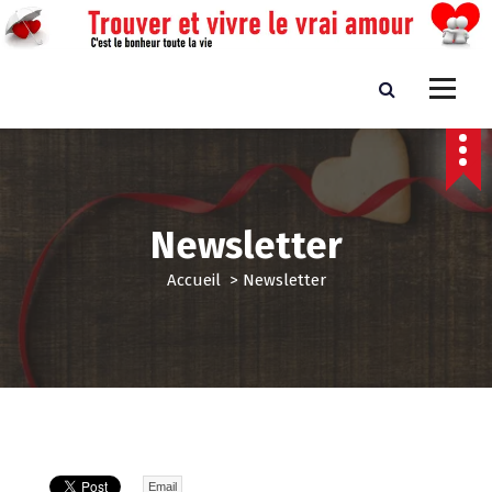
A
l
l
e
Trouver et vivre le vrai amour
C'est le bonheur toute la vie
r
a
u
c
o
n
Newsletter
t
e
Accueil
>
Newsletter
n
u
Email