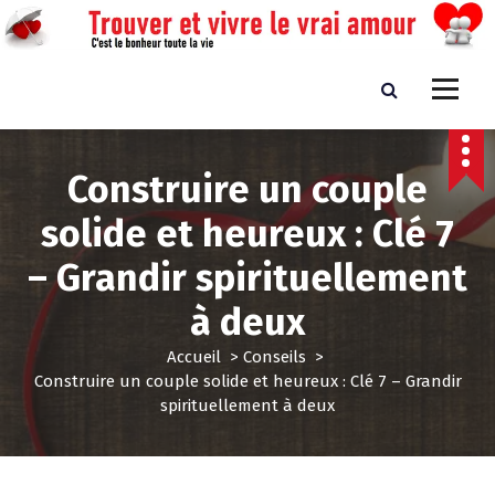
A
l
l
e
Trouver et vivre le vrai amour
C'est le bonheur toute la vie
r
a
u
Construire un couple
c
o
solide et heureux : Clé 7
n
t
– Grandir spirituellement
e
n
à deux
u
Accueil
>
Conseils
>
Construire un couple solide et heureux : Clé 7 – Grandir
spirituellement à deux