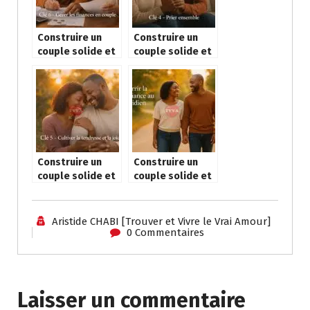
k
p
g
e
m
p
er
Construire un
Construire un
couple solide et
couple solide et
heureux : Clé 6 –
heureux : Clé 4 –
Gérer les
Prier ensemble
finances en
couple
Construire un
Construire un
couple solide et
couple solide et
heureux : Clé 5 –
heureux : Clé 3 –
Cultiver la
Nourrir la
tendresse et la
confiance au
Aristide CHABI [Trouver et Vivre le Vrai Amour]
joie
quotidien
0 Commentaires
Laisser un commentaire