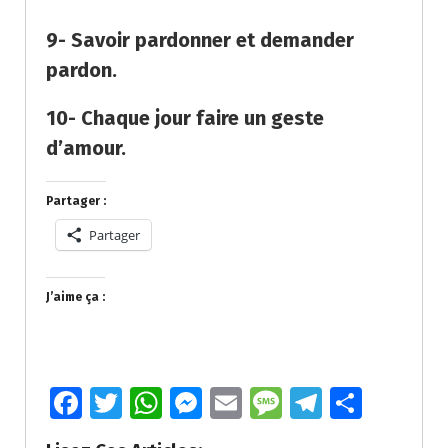
9- Savoir pardonner et demander
pardon.
10- Chaque jour faire un geste
d’amour.
Partager :
Partager
J’aime ça :
Fa
T
W
M
E
M
T
P
ce
wi
h
e
m
e
el
ar