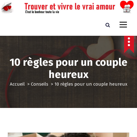
A
l
l
e
Trouver et vivre le vrai amour
C'est le bonheur toute la vie
r
a
u
c
o
10 règles pour un couple
n
t
heureux
e
n
Accueil
>
Conseils
>
10 règles pour un couple heureux
u