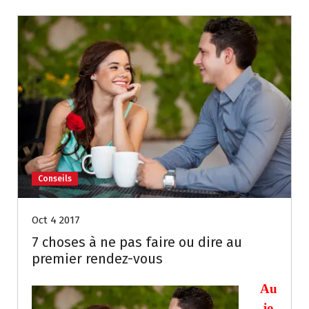
k
p
g
e
m
p
er
Conseils
Oct 4 2017
7 choses à ne pas faire ou dire au
premier rendez-vous
Au
jo