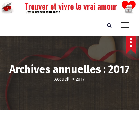
A
l
l
e
Trouver et vivre le vrai amour
C'est le bonheur toute la vie
r
a
u
c
o
n
Archives annuelles : 2017
t
e
Accueil
>
2017
n
u