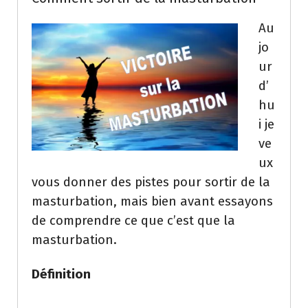
Au
jo
ur
d’
hu
i je
ve
ux
vous donner des pistes pour sortir de la
masturbation, mais bien avant essayons
de comprendre ce que c’est que la
masturbation.
Définition