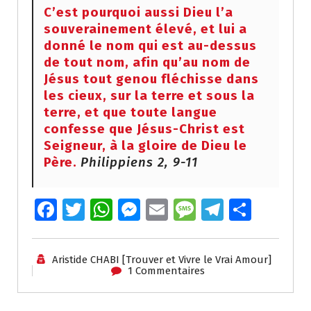
C’est pourquoi aussi Dieu l’a
souverainement élevé, et lui a
donné le nom qui est au-dessus
de tout nom, afin qu’au nom de
Jésus tout genou fléchisse dans
les cieux, sur la terre et sous la
terre, et que toute langue
confesse que Jésus-Christ est
Seigneur, à la gloire de Dieu le
Père.
Philippiens 2, 9-11
Fa
T
W
M
E
M
T
P
ce
wi
h
e
m
e
el
ar
b
tt
at
ss
ai
ss
e
ta
Aristide CHABI [Trouver et Vivre le Vrai Amour]
o
er
s
e
l
a
gr
g
1 Commentaires
o
A
n
g
a
er