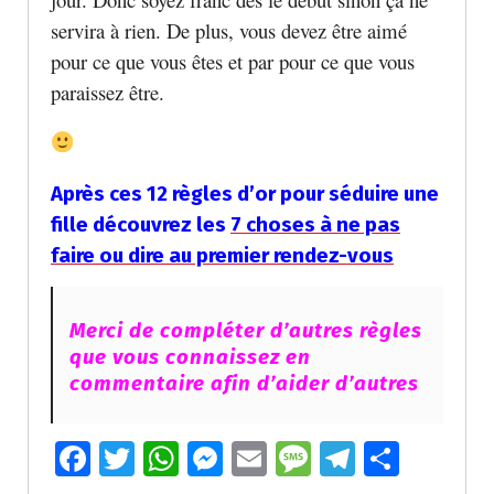
servira à rien. De plus, vous devez être aimé
pour ce que vous êtes et par pour ce que vous
paraissez être.
Après ces 12 règles d’or pour séduire une
fille découvrez les
7 choses à ne pas
faire ou dire au premier rendez-vous
Merci de compléter d’autres règles
que vous connaissez en
commentaire afin d’aider d’autres
Fa
T
W
M
E
M
T
P
ce
wi
h
e
m
e
el
ar