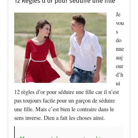
12 Règles d’or pour séduire une fille
Je
vou
s
do
nne
auj
our
d’h
ui
12 règles d’or pour séduire une fille car il n’est
pas toujours facile pour un garçon de séduire
une fille. Mais c’est bien le contraire dans le
sens inverse. Dieu a fait les choses ainsi.