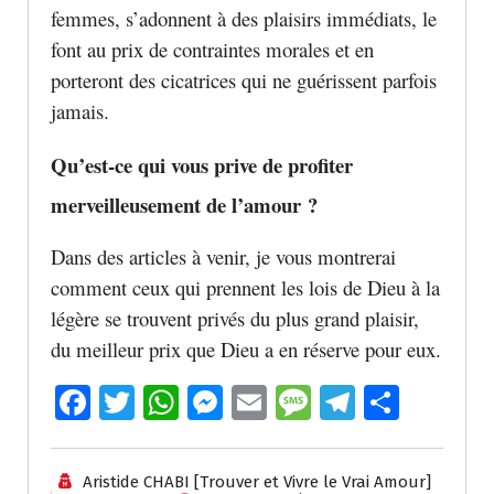
femmes, s’adonnent à des plaisirs immédiats, le
font au prix de contraintes morales et en
porteront des cicatrices qui ne guérissent parfois
jamais.
Qu’est-ce qui vous prive de profiter
merveilleusement de l’amour ?
Dans des articles à venir, je vous montrerai
comment ceux qui prennent les lois de Dieu à la
légère se trouvent privés du plus grand plaisir,
du meilleur prix que Dieu a en réserve pour eux.
Fa
T
W
M
E
M
T
P
ce
wi
h
e
m
e
el
ar
b
tt
at
ss
ai
ss
e
ta
Aristide CHABI [Trouver et Vivre le Vrai Amour]