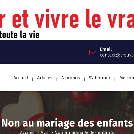
Email
contact@trouver
Accueil
Articles
A propos
S’abonner
Me con
Non au mariage des enfants
Accueil
>
Avis
>
Non au mariage des enfants