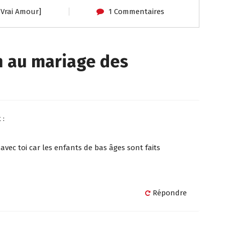
r
g
e Vrai Amour]
1 Commentaires
er
 au mariage des
 :
d avec toi car les enfants de bas âges sont faits
Répondre