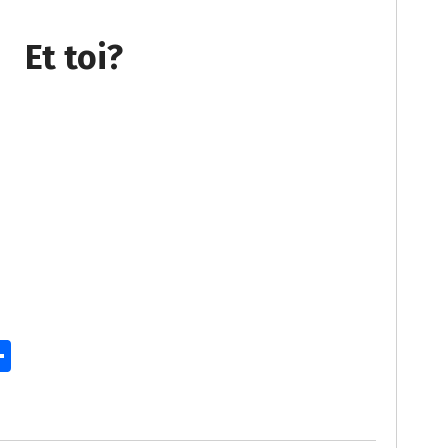
Et toi?
P
ar
ta