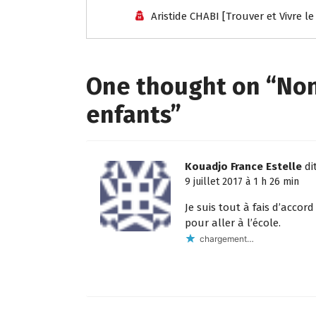
o
er
s
e
l
a
g
Aristide CHABI [Trouver et Vivre l
o
A
n
g
a
k
p
g
e
m
p
er
One thought on “
Non
enfants
”
Kouadjo France Estelle
dit
9 juillet 2017 à 1 h 26 min
Je suis tout à fais d’accor
pour aller à l’école.
chargement…