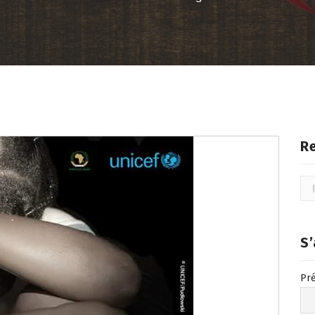
R
Rec
S
Pr