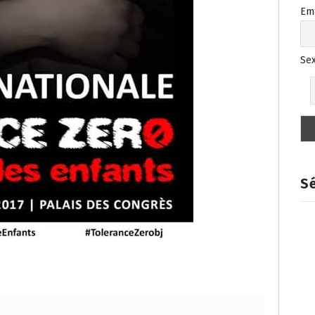
Em
Se
Sé