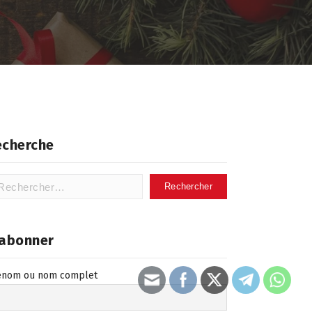
echerche
hercher :
’abonner
énom ou nom complet