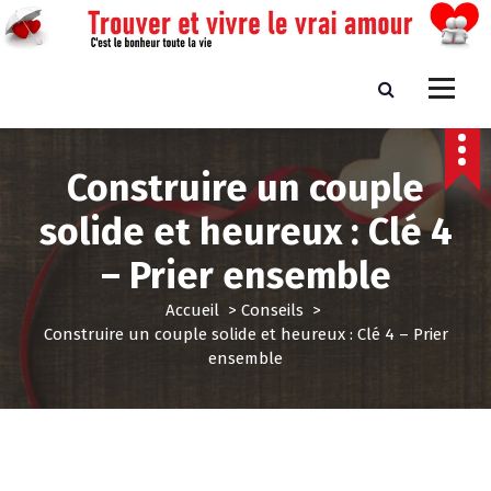
A
l
l
e
Trouver et vivre le vrai amour
C'est le bonheur toute la vie
r
a
u
Construire un couple
c
o
solide et heureux : Clé 4
n
t
– Prier ensemble
e
n
Accueil
>
Conseils
>
u
Construire un couple solide et heureux : Clé 4 – Prier
ensemble