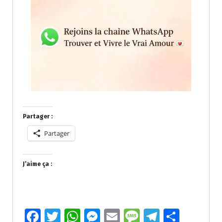
Partager :
Partager
J’aime ça :
Fa
T
W
M
E
M
T
P