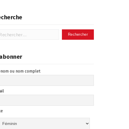
echerche
hercher :
’abonner
énom ou nom complet
ail
xe