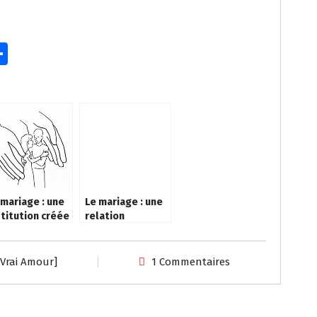
P
ar
ta
r
g
er
 mariage : une
Le mariage : une
stitution créée
relation
r Dieu
particulière
e Vrai Amour]
1 Commentaires