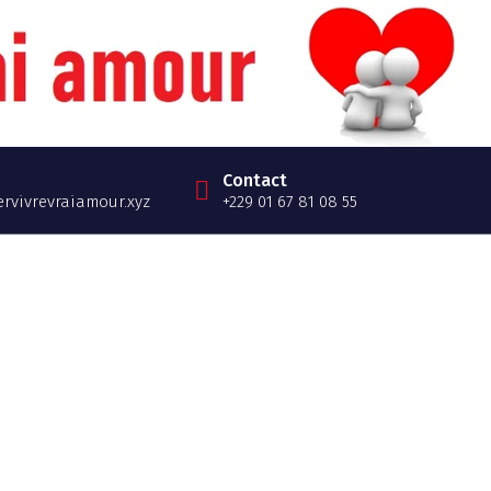
Contact
rvivrevraiamour.xyz
+229 01 67 81 08 55