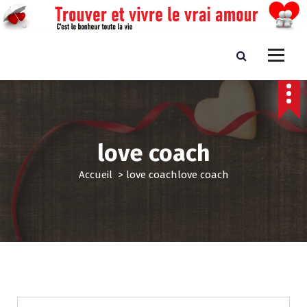
A
l
l
e
Trouver et vivre le vrai amour
C'est le bonheur toute la vie
r
a
u
c
o
n
love coach
t
e
Accueil
>
love coach
love coach
n
u