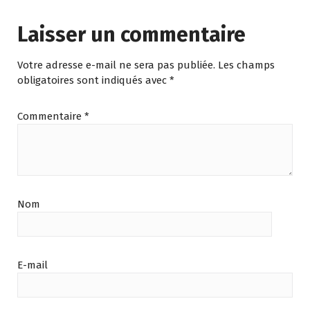
k
p
g
e
m
Laisser un commentaire
p
er
Votre adresse e-mail ne sera pas publiée.
Les champs
obligatoires sont indiqués avec
*
Commentaire
*
Nom
E-mail