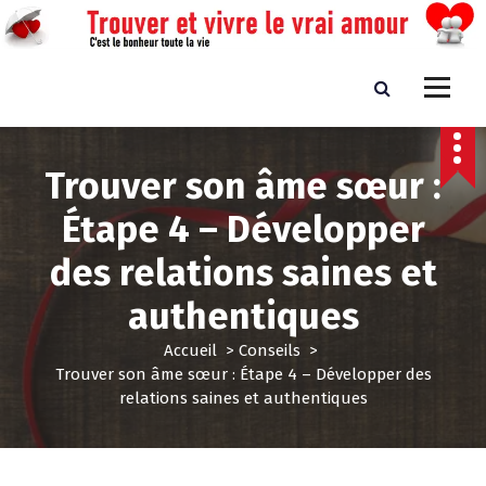
A
l
l
e
Trouver et vivre le vrai amour
C'est le bonheur toute la vie
r
a
u
Trouver son âme sœur :
c
o
Étape 4 – Développer
n
t
des relations saines et
e
n
authentiques
u
Accueil
>
Conseils
>
Trouver son âme sœur : Étape 4 – Développer des
relations saines et authentiques