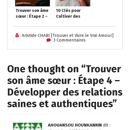
Trouver son âme
10 Clés pour
sœur : Étape 2 –
Cultiver des
Placer Dieu au
Relations
centre de sa
d’Amour
recherche
Épanouissantes :
Aristide CHABI [Trouver et Vivre le Vrai Amour]
De l’Amour de Soi
3 Commentaires
à l’Harmonie
Partagée
One thought on “
Trouver
son âme sœur : Étape 4 –
Développer des relations
saines et authentiques
”
AHOUANSOU HOUNKANRIN
dit :