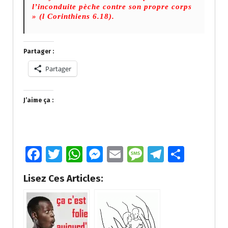
l’inconduite pèche contre son propre corps
» (l Corinthiens 6.18).
Partager :
Partager
J’aime ça :
Fa
T
W
M
E
M
T
P
ce
wi
h
e
m
e
el
ar
Lisez Ces Articles:
b
tt
at
ss
ai
ss
e
ta
o
er
s
e
l
a
gr
g
o
A
n
g
a
er