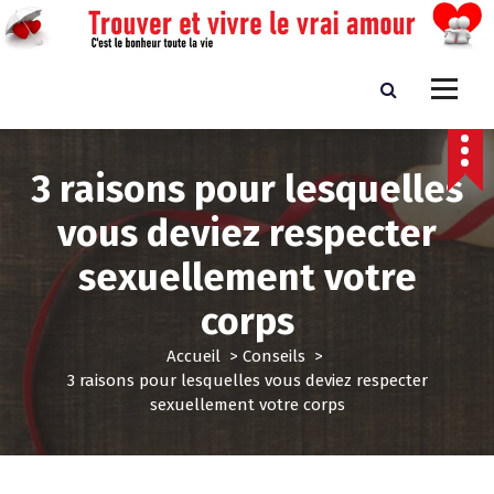
A
l
l
e
Trouver et vivre le vrai amour
C'est le bonheur toute la vie
r
a
u
3 raisons pour lesquelles
c
o
vous deviez respecter
n
t
sexuellement votre
e
n
corps
u
Accueil
>
Conseils
>
3 raisons pour lesquelles vous deviez respecter
sexuellement votre corps