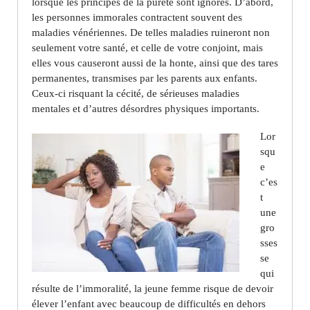
lorsque les principes de la pureté sont ignorés. D’abord,
les personnes immorales contractent souvent des
maladies vénériennes. De telles maladies ruineront non
seulement votre santé, et celle de votre conjoint, mais
elles vous causeront aussi de la honte, ainsi que des tares
permanentes, transmises par les parents aux enfants.
Ceux-ci risquant la cécité, de sérieuses maladies
mentales et d’autres désordres physiques importants.
Lor
squ
e
c’es
t
une
gro
sses
se
qui
résulte de l’immoralité, la jeune femme risque de devoir
élever l’enfant avec beaucoup de difficultés en dehors