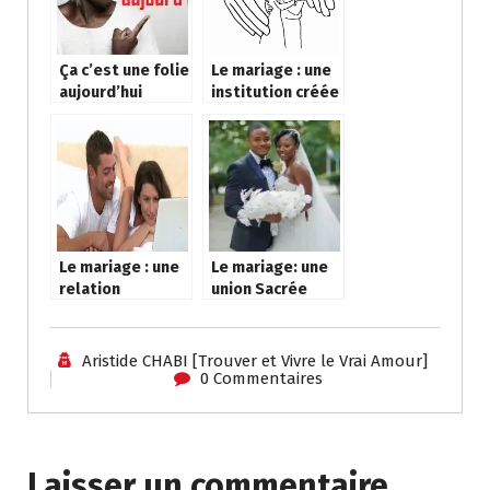
k
p
g
e
m
p
er
Ça c’est une folie
Le mariage : une
aujourd’hui
institution créée
par Dieu
Le mariage : une
Le mariage: une
relation
union Sacrée
particulière
Aristide CHABI [Trouver et Vivre le Vrai Amour]
0 Commentaires
Laisser un commentaire