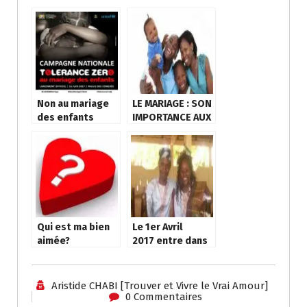
b
tt
at
ss
ai
ss
e
ta
o
er
s
e
l
a
gr
g
o
A
n
g
a
er
k
p
g
e
m
p
er
Non au mariage
LE MARIAGE : SON
des enfants
IMPORTANCE AUX
YEUX DU MONDE
Qui est ma bien
Le 1er Avril
aimée?
2017 entre dans
mon histoire
Aristide CHABI [Trouver et Vivre le Vrai Amour]
0 Commentaires