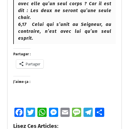
avec elle qu’un seul corps ? Car il est
dit : Les deux ne seront qu’une seule
chair.
6,17 Celui qui s’unit au Seigneur, au
contraire, n’est avec lui qu’un seul
esprit.
Partager :
Partager
J’aime ça :
Fa
T
W
M
E
M
T
P
ce
wi
h
e
m
e
el
ar
Lisez Ces Articles: