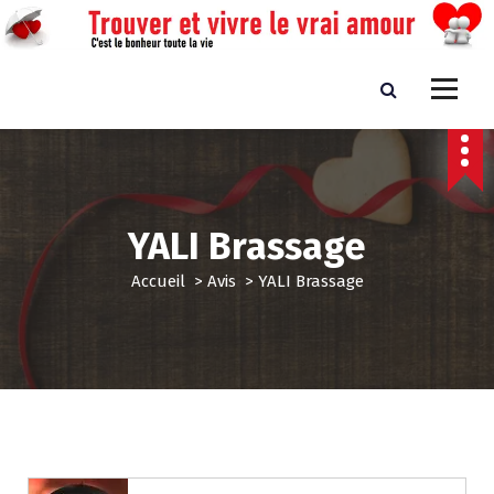
A
l
l
e
Trouver et vivre le vrai amour
C'est le bonheur toute la vie
r
a
u
c
o
n
YALI Brassage
t
e
Accueil
>
Avis
>
YALI Brassage
n
u